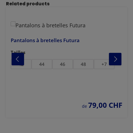
Ignorer la galerie de produits
Related products
Pantalons à bretelles Futura
Sélectionnez
Tailles
42
44
46
48
+
7
79,00 CHF
prix régulier :
de