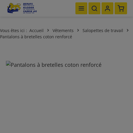
Le pan
Passer au contenu principal
Vous êtes ici :
Accueil
Vêtements
Salopettes de travail
Pantalons à bretelles coton renforcé
Ignorer la galerie d'images