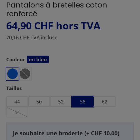
Pantalons à bretelles coton
renforcé
64,90 CHF
hors TVA
70,16 CHF TVA incluse
Couleur
mi bleu
Sélectionnez
n
o
i
r
Sélectionnez
Tailles
44
50
52
58
62
64
(Cette option n'est pas disponible pour le moment.)
Je souhaite une broderie (+ CHF 10.00)