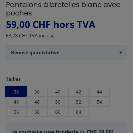
Pantalons à bretelles blanc avec
poches
59,00 CHF
hors TVA
63,78 CHF TVA incluse
Remise quantitative
+
Sélectionnez
Tailles
36
38
40
42
44
46
48
50
52
54
56
58
60
64
Je souhaite une broderie (+ CHF 10.00)