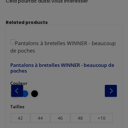
Cela pourrait aussi vous intéresser
Ignorer la galerie de produits
Related products
Pantalons à bretelles WINNER - beaucoup de
poches
Couleur
Sélectionnez
Sélectionnez
Tailles
42
44
46
48
+
10