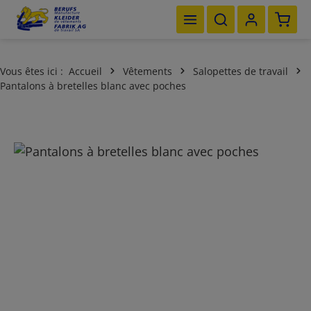
Le pan
Passer au contenu principal
Vous êtes ici :
Accueil
Vêtements
Salopettes de travail
Pantalons à bretelles blanc avec poches
Ignorer la galerie d'images