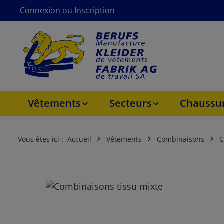
Connexion
ou
Inscription
asser au contenu principal
Passer à la navigation principale
Vêtements
Secteurs
Chaussur
Vous êtes ici :
Accueil
Vêtements
Combinaisons
C
Ignorer la galerie d'images