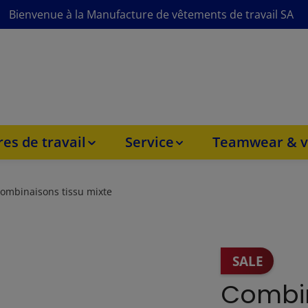
Bienvenue à la Manufacture de vêtements de travail SA
es de travail
Service
Teamwear & v
ombinaisons tissu mixte
SALE
Combin