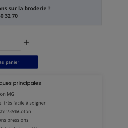
ns sur la broderie ?
50 32 70
 produit : Entrez la quantité souhaitée 
au panier
ques principales
son MG
, très facile à soigner
ster/35%Coton
ons pressions