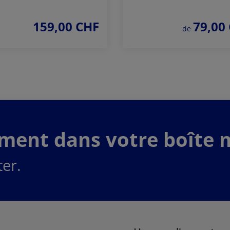
159,00 CHF
79,00
prix régulier :
prix régulier :
de
Commander
Commander
maintenant
maintenant
ement dans votre boîte m
er.