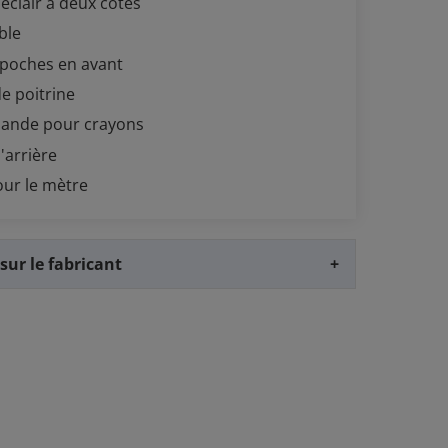
éclair à deux còtés
able
 poches en avant
e poitrine
bande pour crayons
'arrière
our le mètre
sur le fabricant
+