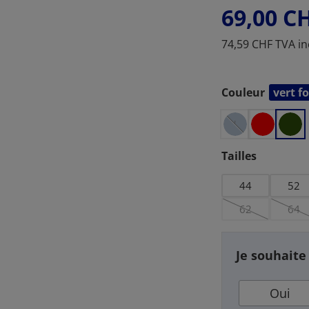
69,00 C
b
74,59 CHF TVA in
l
e
u
Couleur
vert f
Sélectionnez
d
'
a
Sélectionnez
Tailles
c
i
44
52
e
62
64
r
(Cette option n
(Ce
Je souhaite
Oui