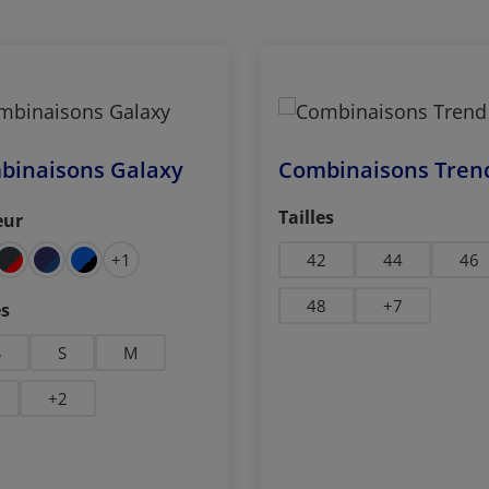
binaisons Galaxy
Combinaisons Tren
Sélectionnez
Tailles
eur
ctionnez
+
1
42
44
46
ctionnez
48
+
7
es
S
S
M
+
2