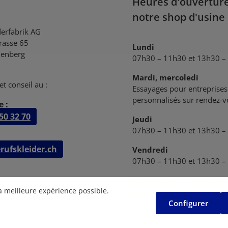
Heures d'ouvertur
notre shop d'usine
derfabrik AG
trasse 65
Lundi
enberg
07h30 – 11h30 et 13h30 –
Mardi, mercoledi
et conseil au :
Essayages pour entreprises 
personnalisés sur rendez-
 :
50 32 70
Jeudi
07h30 – 11h30 et 13h30 –
rufskleider.ch
Vendredi
07h30 – 11h30 et 13h30 –
Les marchandises comman
la meilleure expérience possible.
peuvent être retirées après
Configurer