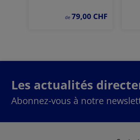
79,00 CHF
prix régulier :
de
Commander
maintenant
Les actualités direct
Abonnez-vous à notre newslett