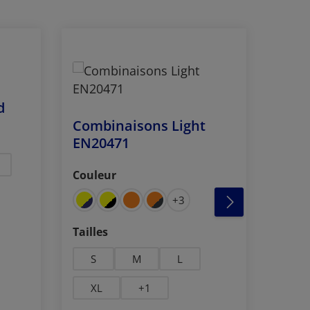
d
Combinaisons Light
Com
EN20471
avec
poch
Couleur
Sélectionnez
Coule
Sélec
+
3
Sélectionnez
Tailles
Sélec
Taill
S
M
L
42
XL
+
1
48