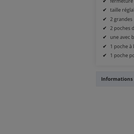
fermeture 
taille régl
2 grandes
2 poches d
une avec 
1 poche à l
1 poche p
Informations 