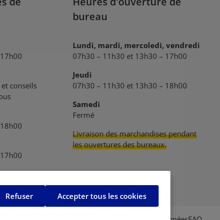
es de
Heures d'ouverture de
bureau
Lundi, mardi, mercoledi, vendredi
 17h00
07h30 – 11h30 et 13h30 – 17h00
Jeudi
et conseils
07h30 – 11h30 et 13h30 – 18h00
vous
Samedi
Fermé
 18h00
Livraison des marchandises pendant
les ouvertures des bureaux.
 17h00
dées
 accord.
Refuser
Accepter tous les cookies
Mentions légales
CGV
Protection des données
FAQ