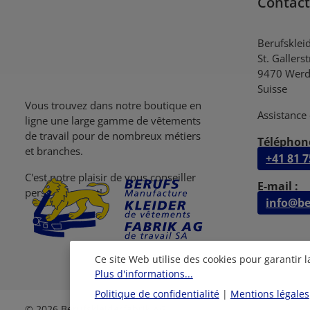
Contact
Berufsklei
St. Gallers
9470 Werd
Suisse
Vous trouvez dans notre boutique en
Assistance 
ligne une large gamme de vêtements
de travail pour de nombreux métiers
Téléphone
et branches.
+41 81 7
C'est notre plaisir de vous conseiller
E-mail :
personellement!
info@be
Ce site Web utilise des cookies pour garantir 
Plus d'informations...
Politique de confidentialité
|
Mentions légales
© 2026 Berufskleiderfabrik AG