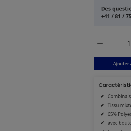
Des questio
+41 / 81 / 7
Quantité de
Ajouter 
Caractéristi
Combinai
Tissu mixte
65% Polye
avec bout