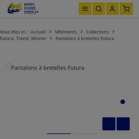
Le pan
Passer au contenu principal
Vous êtes ici :
Accueil
Vêtements
Collections
Futura, Trend, Winner
Pantalons à bretelles Futura
Ignorer la galerie d'images