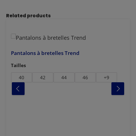
Ignorer la galerie de produits
Related products
Pantalons à bretelles Trend
Sélectionnez
Tailles
ge-anthracite
nge
40
42
44
46
+
9