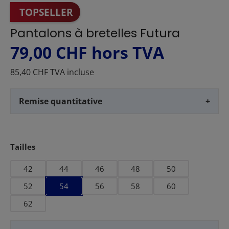
TOPSELLER
Pantalons à bretelles Futura
79,00 CHF
hors TVA
85,40 CHF TVA incluse
Remise quantitative
+
Sélectionnez
Tailles
42
44
46
48
50
52
54
56
58
60
62