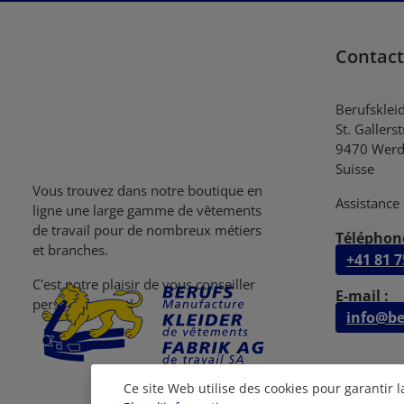
Contact
Berufsklei
St. Gallers
9470 Werd
Suisse
Vous trouvez dans notre boutique en
Assistance 
ligne une large gamme de vêtements
de travail pour de nombreux métiers
Téléphone
et branches.
+41 81 7
C'est notre plaisir de vous conseiller
E-mail :
personellement!
info@be
Ce site Web utilise des cookies pour garantir 