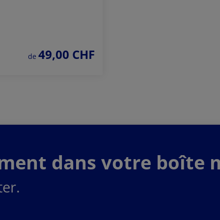
49,00 CHF
prix régulier :
de
Commander
maintenant
ement dans votre boîte m
er.