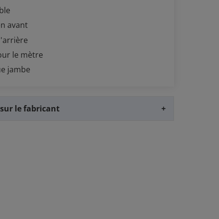
able
en avant
'arrière
our le mètre
ue jambe
sur le fabricant
+