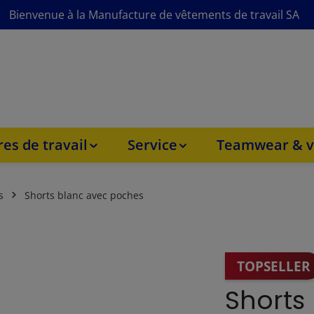
Bienvenue à la Manufacture de vêtements de travail SA
es de travail
Service
Teamwear & v
s
Shorts blanc avec poches
TOPSELLER
Shorts