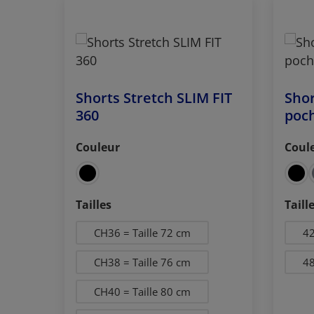
Ignorer la galerie de produits
Shorts Stretch SLIM FIT
Shor
360
poch
Couleur
Coul
Sélectionnez
Séle
Sélectionnez
Séle
Tailles
Taill
CH36 = Taille 72 cm
4
CH38 = Taille 76 cm
4
CH40 = Taille 80 cm