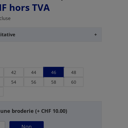
HF
hors TVA
cluse
itative
+
42
44
46
48
54
56
58
60
 une broderie (+ CHF 10.00)
Non