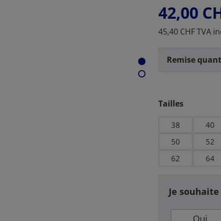
42,00 C
45,40 CHF TVA in
Remise quant
Sélectionnez
Tailles
38
40
50
52
62
64
Je souhaite
Oui