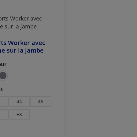
ts Worker avec
e sur la jambe
eur
ctionnez
ctionnez
es
2
44
46
8
+
8