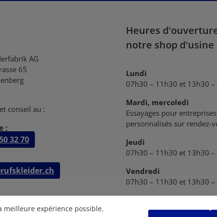
Heures d'ouvertur
notre shop d'usine
derfabrik AG
trasse 65
Lundi
enberg
07h30 – 11h30 et 13h30 –
Mardi, mercoledi
et conseil au :
Essayages pour entreprises 
personnalisés sur rendez-
 :
50 32 70
Jeudi
07h30 – 11h30 et 13h30 –
rufskleider.ch
Vendredi
07h30 – 11h30 et 13h30 –
Les marchandises comman
la meilleure expérience possible.
peuvent être retirées après