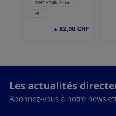
CH42 = Taille 84 cm
+
9
82,00 CHF
prix régulier :
de
Commander
maintenant
Les actualités direct
Abonnez-vous à notre newslett