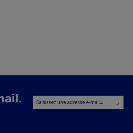
ail.
Adresse e-mail*
Politique de confidentialité
En sélectionnant Continuer, vous confirmez
que vous avez lu nos