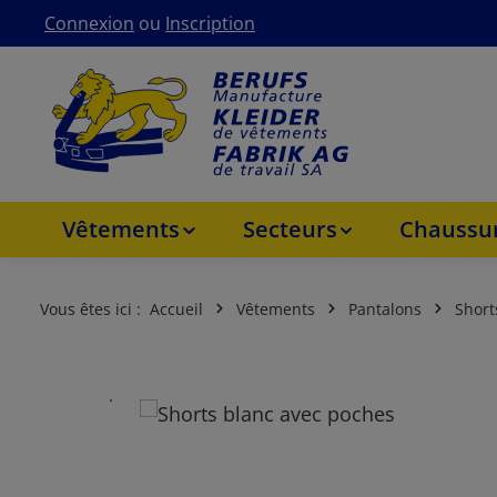
Connexion
ou
Inscription
asser au contenu principal
Passer à la navigation principale
Vêtements
Secteurs
Chaussur
Vous êtes ici :
Accueil
Vêtements
Pantalons
Short
Ignorer la galerie d'images