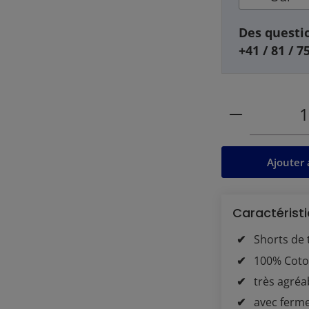
Des questio
+41 / 81 / 7
Quantité de
Ajouter 
Caractéristi
Shorts de t
100% Coto
très agréa
avec ferme