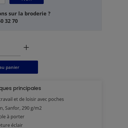
ns sur la broderie ?
50 32 70
 produit : Entrez la quantité souhaitée 
au panier
ques principales
ravail et de loisir avec poches
n, Sanfor, 290 g/m2
ble à porter
ture éclair