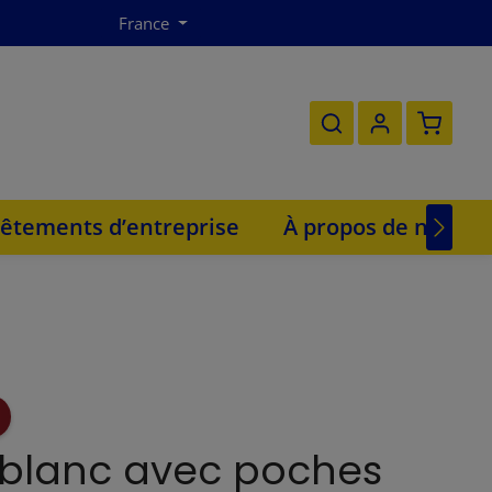
France
Le panie
êtements d’entreprise
À propos de nous
 blanc avec poches