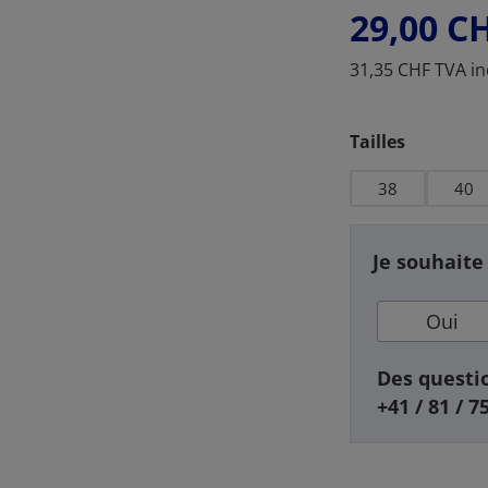
29,00 C
31,35 CHF TVA in
Sélectionnez
Tailles
38
40
Je souhaite
Oui
Des questio
+41 / 81 / 7