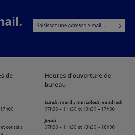
ail.
Adresse e-mail*
Politique de confidentialité
En sélectionnant Continuer, vous confirmez
que vous avez lu nos
informations sur la protection des données
et que vous avez accepté nos
conditions générales
.
es de
Heures d'ouverture de
bureau
Lundi, mardi, mercoledi, vendredi
 17h00
07h30 – 11h30 et 13h30 – 17h00
Jeudi
et conseils
07h30 – 11h30 et 13h30 – 18h00
vous