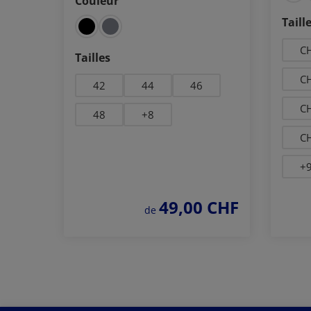
Couleur
Sélectionnez
Séle
Taill
CH
Sélectionnez
Tailles
CH
42
44
46
CH
48
+
8
CH
+
49,00 CHF
prix régulier :
de
Commander
maintenant