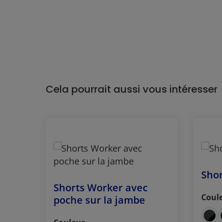
Cela pourrait aussi vous intéresser
Ignorer la galerie de produits
Shor
Shorts Worker avec
Coul
poche sur la jambe
Séle