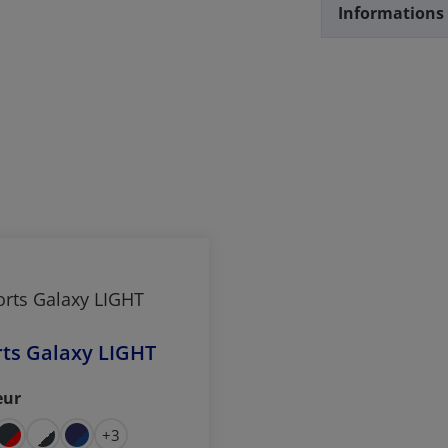
Informations 
ts Galaxy LIGHT
eur
ctionnez
+
3