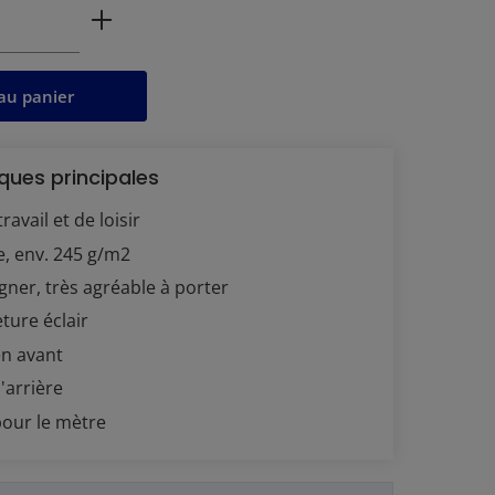
 produit : Entrez la quantité souhaitée 
au panier
ques principales
ravail et de loisir
e, env. 245 g/m2
igner, très agréable à porter
ture éclair
en avant
'arrière
pour le mètre