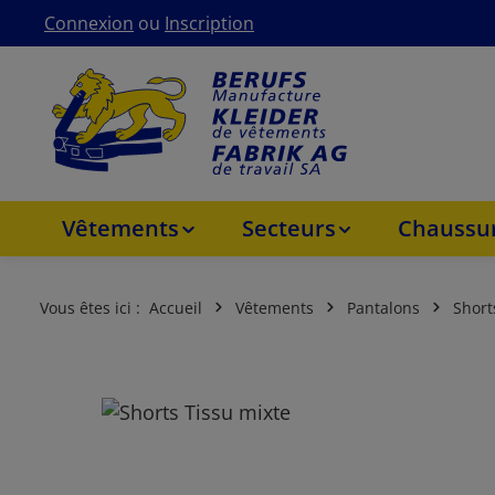
Connexion
ou
Inscription
asser au contenu principal
Passer à la navigation principale
Vêtements
Secteurs
Chaussur
Vous êtes ici :
Accueil
Vêtements
Pantalons
Short
Ignorer la galerie d'images