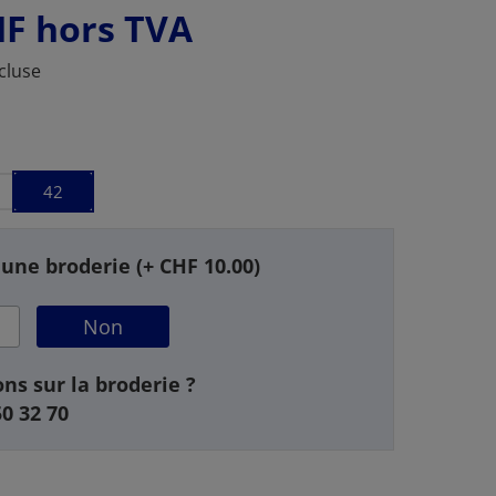
HF
hors TVA
cluse
42
 une broderie (+ CHF 10.00)
Non
ns sur la broderie ?
50 32 70