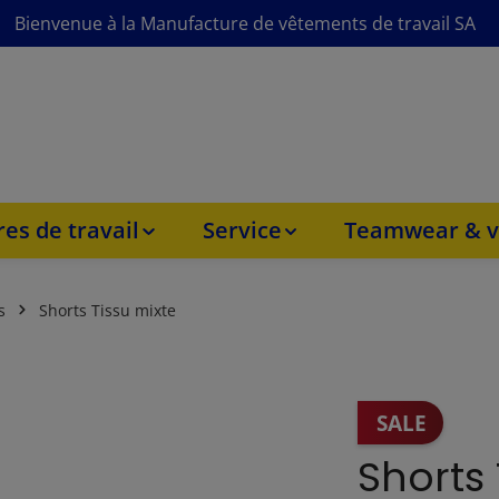
Bienvenue à la Manufacture de vêtements de travail SA
es de travail
Service
Teamwear & v
s
Shorts Tissu mixte
SALE
Shorts 