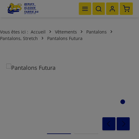
Le pan
Passer au contenu principal
Vous êtes ici :
Accueil
Vêtements
Pantalons
Pantalons, Stretch
Pantalons Futura
Ignorer la galerie d'images