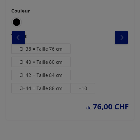
Couleur
Sélectionnez
ite
anthracite-noir
blanc-bleu fon
Sélectionnez
Tailles
CH38 = Taille 76 cm
CH40 = Taille 80 cm
CH42 = Taille 84 cm
CH44 = Taille 88 cm
+
10
76,00 CHF
prix régulier :
de