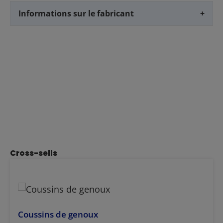
Informations sur le fabricant
+
Ignorer la galerie de produits
Cross-sells
Coussins de genoux