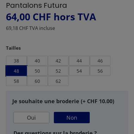
Pantalons Futura
64,00 CHF
hors TVA
69,18 CHF TVA incluse
Sélectionnez
Tailles
38
40
42
44
46
48
50
52
54
56
58
60
62
Je souhaite une broderie (+ CHF 10.00)
Oui
Non
Des questions sur la broderie ?