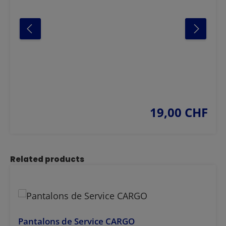
19,00 CHF
prix régulier :
Ignorer la galerie de produits
Related products
Pantalons de Service CARGO