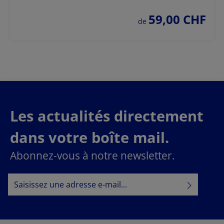
59,00 CHF
prix régulier :
de
Les actualités directement
dans votre boîte mail.
Abonnez-vous à notre newsletter.
Adresse e-mail*
Politique de confidentialité
En sélectionnant Continuer, vous confirmez que vous