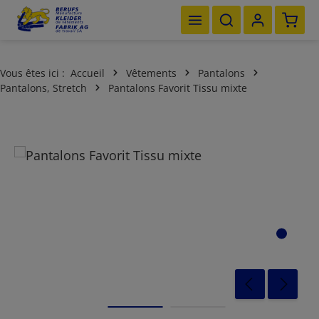
Le pan
Passer au contenu principal
Vous êtes ici :
Accueil
Vêtements
Pantalons
Pantalons, Stretch
Pantalons Favorit Tissu mixte
Ignorer la galerie d'images