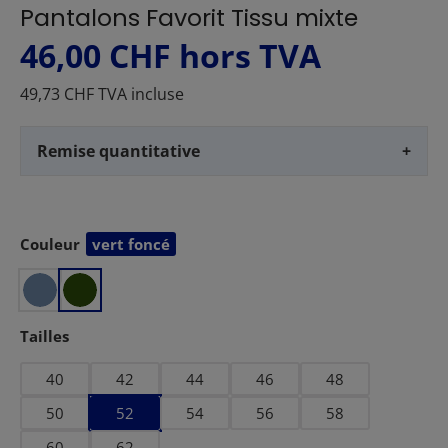
Pantalons Favorit Tissu mixte
46,00 CHF
hors TVA
49,73 CHF TVA incluse
Remise quantitative
+
Couleur
vert foncé
Sélectionnez
Sélectionnez
Tailles
40
42
44
46
48
50
52
54
56
58
60
62