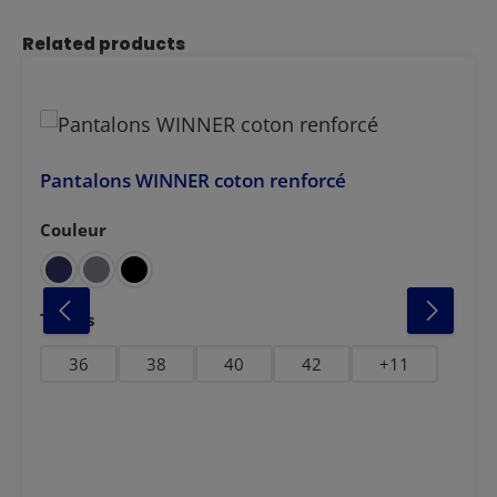
Ignorer la galerie de produits
Related products
Pantalons WINNER coton renforcé
Couleur
Sélectionnez
ncé
Sélectionnez
Tailles
36
38
40
42
+
11