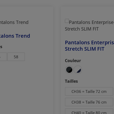
talons Trend
Pantalons Enterpris
ctionnez
es
Stretch SLIM FIT
6
58
Couleur
Sélectionnez
Sélectionnez
Tailles
CH36 = Taille 72 cm
CH38 = Taille 76 cm
CH40 = Taille 80 cm