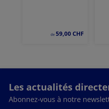
59,00 CHF
prix régulier :
de
Commander
maintenant
Les actualités direct
Abonnez-vous à notre newslett