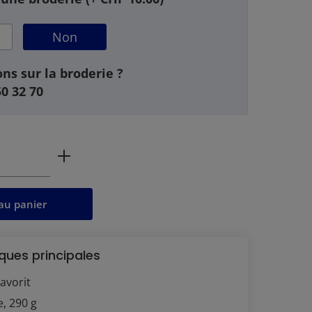
Non
ns sur la broderie ?
50 32 70
 produit : Entrez la quantité souhaitée 
au panier
ques principales
avorit
e, 290 g