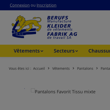
Connexion
ou
Inscription
asser au contenu principal
Passer à la navigation principale
Vêtements
Secteurs
Chaussur
Vous êtes ici :
Accueil
Vêtements
Pantalons
Panta
Ignorer la galerie d'images