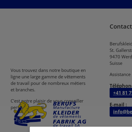
Contact
Berufsklei
St. Gallers
9470 Werd
Suisse
Vous trouvez dans notre boutique en
Assistance 
ligne une large gamme de vêtements
de travail pour de nombreux métiers
Téléphone
et branches.
+41 81 7
C'est notre plaisir de vous conseiller
E-mail :
personellement!
info@be