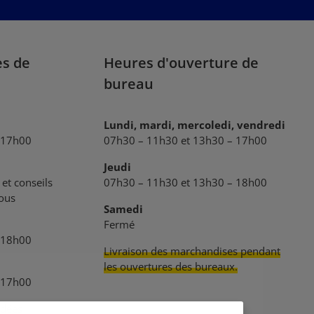
que vous avez lu nos
informations sur la protection des données
et que vous avez accepté nos
conditions générales
.
es de
Heures d'ouverture de
bureau
Lundi, mardi, mercoledi, vendredi
 17h00
07h30 – 11h30 et 13h30 – 17h00
Jeudi
et conseils
07h30 – 11h30 et 13h30 – 18h00
vous
Samedi
Fermé
 18h00
Livraison des marchandises pendant
les ouvertures des bureaux.
 17h00
dées