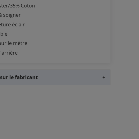
ster/35% Coton
 à soigner
ture éclair
able
our le mètre
'arrière
sur le fabricant
+