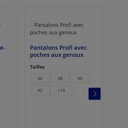
Pant
e-
Pantalons Profi avec
Sélec
Taill
poches aux genoux
38
Sélectionnez
Tailles
44
36
38
40
42
+
10