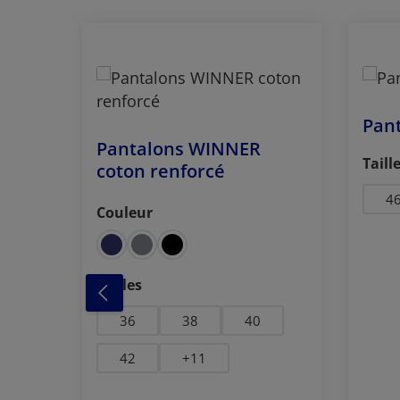
Ignorer la galerie de produits
Pan
Pantalons WINNER
Séle
Taill
coton renforcé
4
Couleur
Sélectionnez
Sélectionnez
Tailles
36
38
40
42
+
11