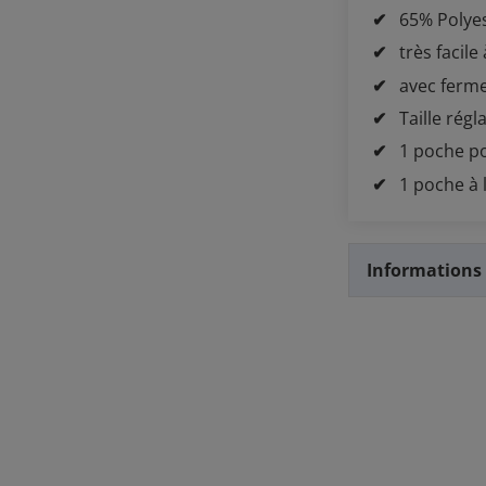
65% Polye
très facile
avec ferme
Taille régl
1 poche p
1 poche à l
Informations 