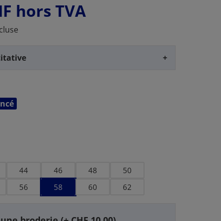
HF
hors TVA
cluse
itative
+
oncé
44
46
48
50
56
58
60
62
 une broderie (+ CHF 10.00)