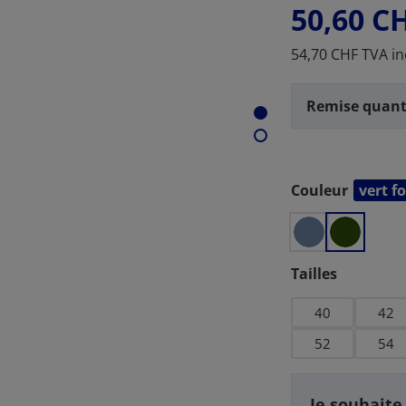
50,60 C
54,70 CHF TVA in
Remise quant
Couleur
vert f
Sélectionnez
Sélectionnez
Tailles
40
42
52
54
Je souhaite