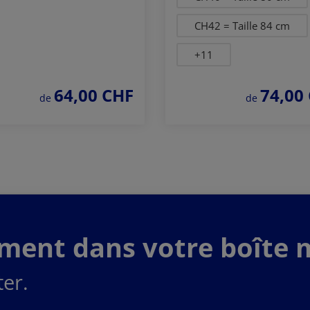
CH42 = Taille 84 cm
+
11
64,00 CHF
74,00
prix régulier :
prix régulier :
de
de
Commander
Commander
maintenant
maintenant
ement dans votre boîte m
er.