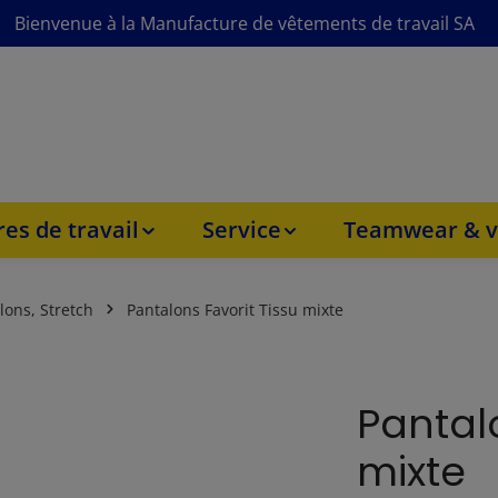
Bienvenue à la Manufacture de vêtements de travail SA
es de travail
Service
Teamwear & v
lons, Stretch
Pantalons Favorit Tissu mixte
Pantalo
mixte