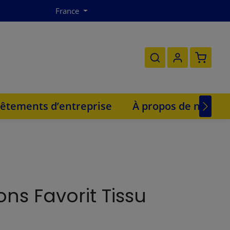
France
Le panie
êtements d’entreprise
À propos de nous
ns Favorit Tissu