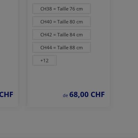
CH38 = Taille 76 cm
CH40 = Taille 80 cm
CH42 = Taille 84 cm
CH44 = Taille 88 cm
+
12
 CHF
68,00 CHF
prix régulier :
de
Commander
maintenant