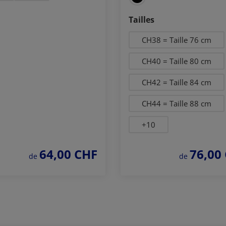
Sélectionnez
Tailles
CH38 = Taille 76 cm
CH40 = Taille 80 cm
CH42 = Taille 84 cm
CH44 = Taille 88 cm
+
10
64,00 CHF
76,00
prix régulier :
prix régulier :
de
de
Commander
Commander
maintenant
maintenant