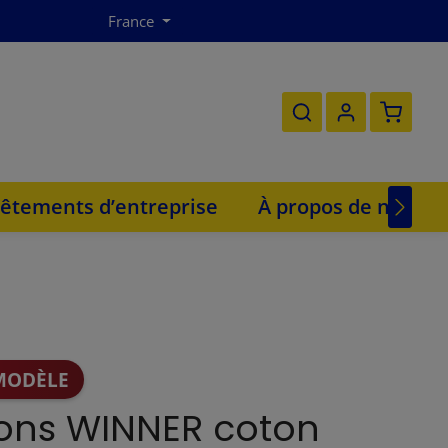
France
Le panie
êtements d’entreprise
À propos de nous
MODÈLE
ons WINNER coton