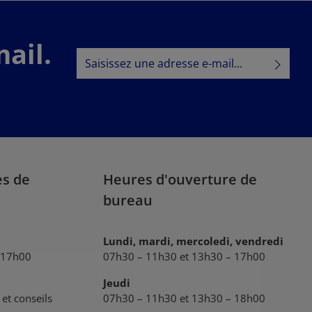
ail.
Adresse e-mail*
Politique de confidentialité
En sélectionnant Continuer, vous confirmez
que vous avez lu nos
informations sur la protection des données
et que vous avez accepté nos
conditions générales
.
es de
Heures d'ouverture de
bureau
Lundi, mardi, mercoledi, vendredi
 17h00
07h30 – 11h30 et 13h30 – 17h00
Jeudi
et conseils
07h30 – 11h30 et 13h30 – 18h00