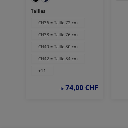
Sélectionnez
Tailles
CH36 = Taille 72 cm
CH38 = Taille 76 cm
CH40 = Taille 80 cm
CH42 = Taille 84 cm
+
11
74,00 CHF
prix régulier :
de
Commander
maintenant