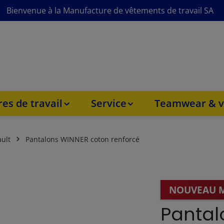
Bienvenue à la Manufacture de vêtements de travail SA
es de travail
Service
Teamwear & v
ult
Pantalons WINNER coton renforcé
NOUVEAU 
Pantal