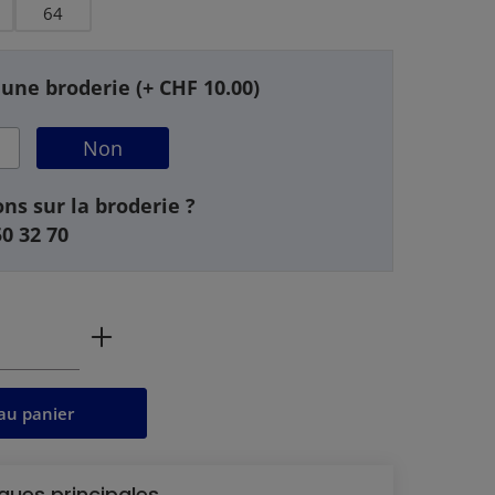
64
 une broderie (+ CHF 10.00)
Non
ns sur la broderie ?
50 32 70
 produit : Entrez la quantité souhaitée 
au panier
ques principales