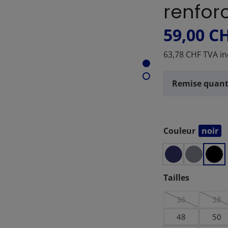
renfor
59,00 C
63,78 CHF TVA in
Remise quant
Couleur
noir
Sélectionnez
Sélectionnez
Tailles
36
38
(Cette option n
(Ce
48
50