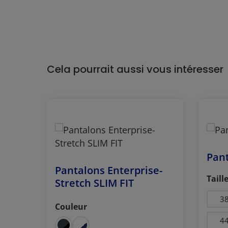
Cela pourrait aussi vous intéresser
Ignorer la galerie de produits
Pant
Pantalons Enterprise-
Séle
Taill
Stretch SLIM FIT
thracite
bleu foncé
noir
3
Couleur
Sélectionnez
4