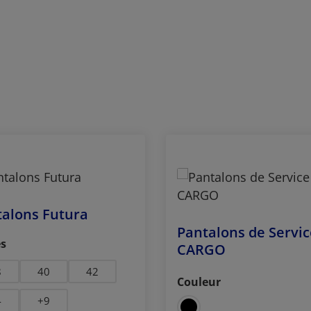
alons Futura
Pantalons de Servic
ctionnez
es
CARGO
8
40
42
Couleur
Sélectionnez
4
+
9