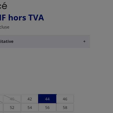
cé
HF
hors TVA
cluse
itative
+
40
42
44
46
'est pas disponible pour le moment.)
tte option n'est pas disponible pour le moment.)
(Cette option n'est pas disponible pour le moment.)
52
54
56
58