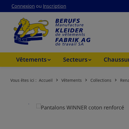
Connexion
ou
Inscription
asser au contenu principal
Passer à la navigation principale
Vêtements
Secteurs
Chaussur
Vous êtes ici :
Accueil
Vêtements
Collections
Rena
Ignorer la galerie d'images