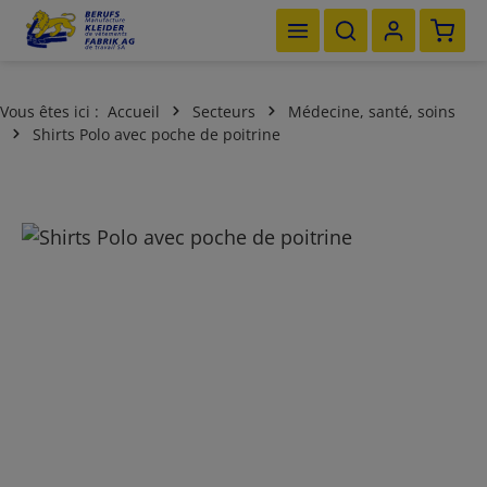
Le pan
Passer au contenu principal
Vous êtes ici :
Accueil
Secteurs
Médecine, santé, soins
Shirts Polo avec poche de poitrine
Ignorer la galerie d'images