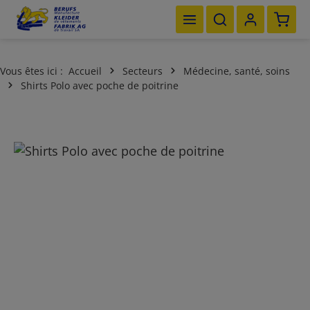
Le pan
Passer au contenu principal
Vous êtes ici :
Accueil
Secteurs
Médecine, santé, soins
Shirts Polo avec poche de poitrine
Ignorer la galerie d'images