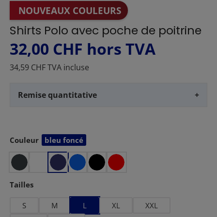
NOUVEAUX COULEURS
Shirts Polo avec poche de poitrine
32,00 CHF
hors TVA
34,59 CHF TVA incluse
Remise quantitative
+
Couleur
bleu foncé
Sélectionnez
Sélectionnez
Tailles
S
M
L
XL
XXL