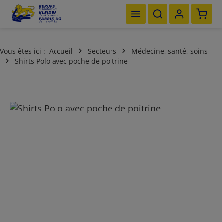
Le pan
Passer au contenu principal
Vous êtes ici :
Accueil
Secteurs
Médecine, santé, soins
Shirts Polo avec poche de poitrine
Ignorer la galerie d'images