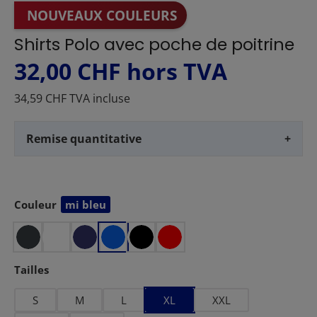
NOUVEAUX COULEURS
Shirts Polo avec poche de poitrine
32,00 CHF
hors TVA
34,59 CHF TVA incluse
Remise quantitative
+
Couleur
mi bleu
Sélectionnez
Sélectionnez
Tailles
S
M
L
XL
XXL