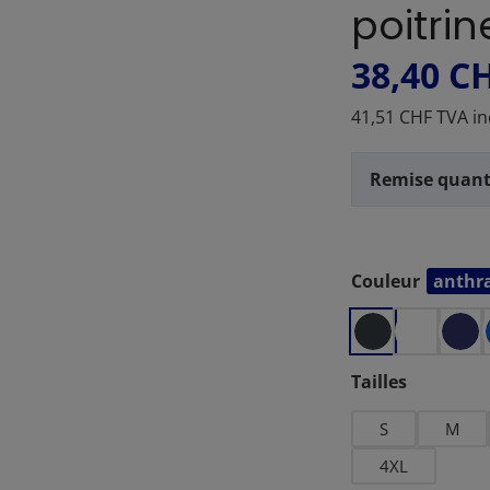
poitrin
38,40 C
41,51 CHF TVA in
Remise quant
Couleur
anthra
Sélectionnez
Sélectionnez
Tailles
S
M
4XL