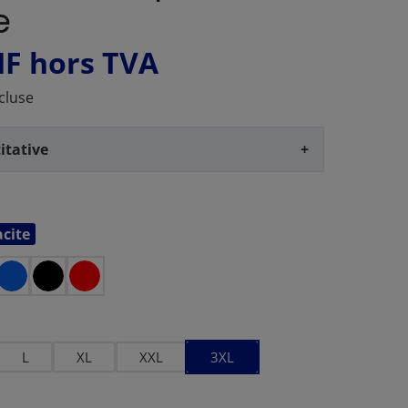
e
HF
hors TVA
cluse
itative
+
cite
L
XL
XXL
3XL