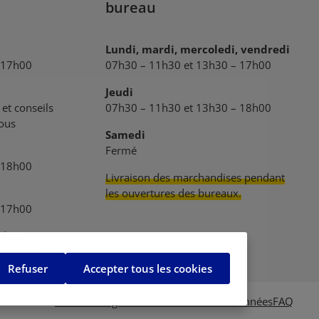
bureau
Lundi, mardi, mercoledi, vendredi
 17h00
07h30 – 11h30 et 13h30 – 17h00
Jeudi
et conseils
07h30 – 11h30 et 13h30 – 18h00
vous
Samedi
Fermé
 18h00
Livraison des marchandises pendant
les ouvertures des bureaux.
 17h00
dées
 accord.
Refuser
Accepter tous les cookies
Mentions légales
CGV
Protection des données
FAQ