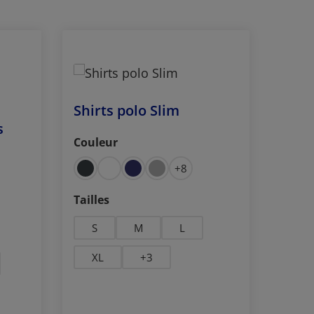
Shirts polo Slim
s
Couleur
Sélectionnez
+
8
Sélectionnez
Tailles
S
M
L
XL
+
3