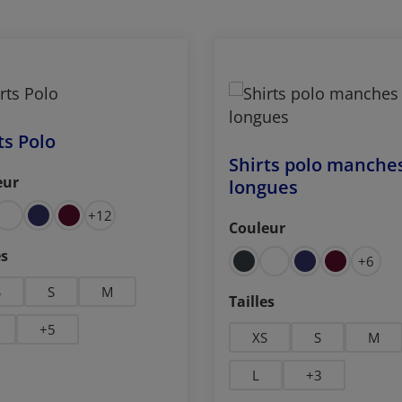
ts Polo
Shirts polo manche
eur
longues
ctionnez
+
12
Couleur
Sélectionnez
ctionnez
es
+
6
S
S
M
Sélectionnez
Tailles
+
5
XS
S
M
L
+
3