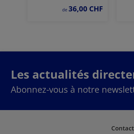
36,00 CHF
prix régulier :
de
Commander
maintenant
Les actualités direct
Abonnez-vous à notre newslett
Contact