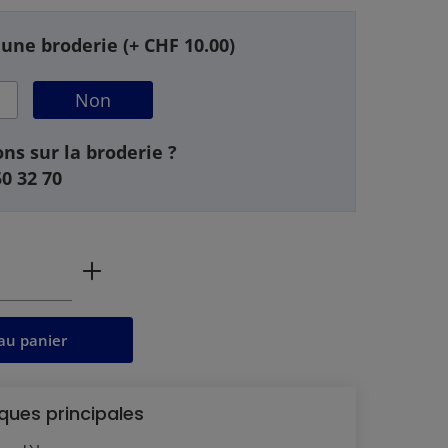
 une broderie (+ CHF 10.00)
Non
ns sur la broderie ?
50 32 70
 produit : Entrez la quantité souhaitée 
au panier
ques principales