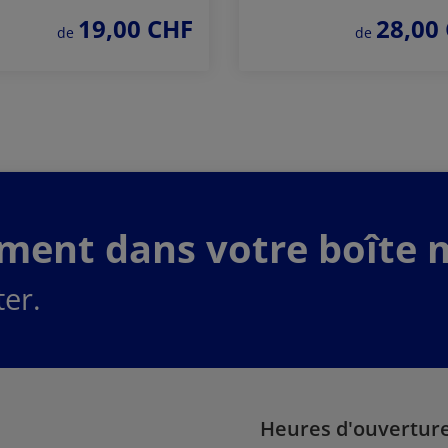
19,00 CHF
28,00
prix régulier :
prix régulier :
de
de
Commander
Commander
maintenant
maintenant
ement dans votre boîte m
er.
Heures d'ouvertur