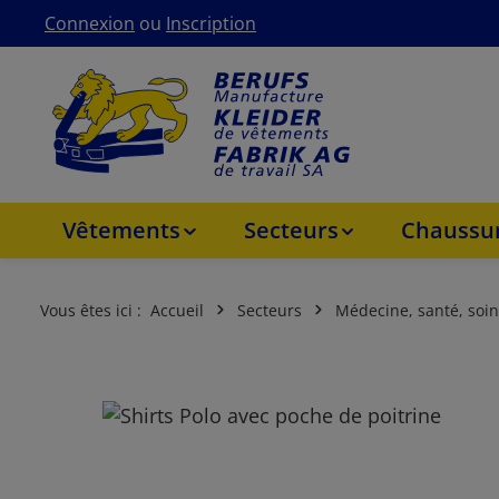
Connexion
ou
Inscription
asser au contenu principal
Passer à la navigation principale
Vêtements
Secteurs
Chaussur
Vous êtes ici :
Accueil
Secteurs
Médecine, santé, soin
Ignorer la galerie d'images