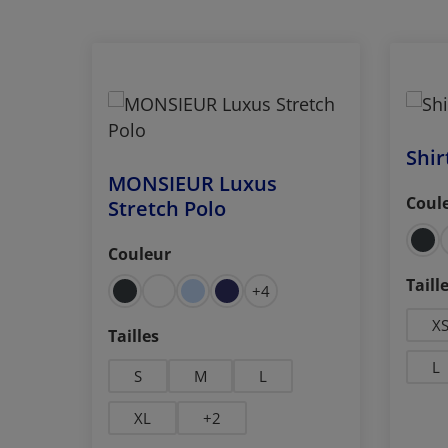
Ignorer la galerie de produits
Shir
MONSIEUR Luxus
Coul
Stretch Polo
Séle
thracite
blanc
bleu foncé
gris chiné
Couleur
Sélectionnez
Séle
Taill
+
4
X
Sélectionnez
Tailles
L
S
M
L
XL
+
2