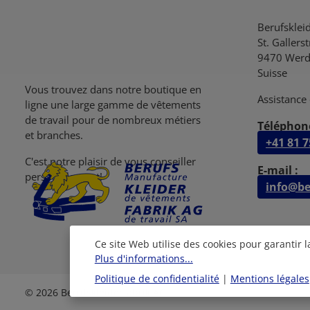
Berufsklei
St. Gallers
9470 Werd
Suisse
Vous trouvez dans notre boutique en
Assistance 
ligne une large gamme de vêtements
de travail pour de nombreux métiers
Téléphone
et branches.
+41 81 7
C'est notre plaisir de vous conseiller
E-mail :
personellement!
info@be
Ce site Web utilise des cookies pour garantir 
Plus d'informations...
Politique de confidentialité
|
Mentions légales
© 2026 Berufskleiderfabrik AG