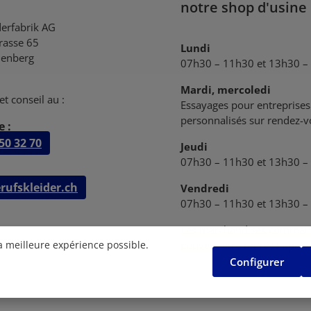
notre shop d'usine
derfabrik AG
trasse 65
Lundi
enberg
07h30 – 11h30 et 13h30 –
Mardi, mercoledi
et conseil au :
Essayages pour entreprises 
personnalisés sur rendez-
 :
50 32 70
Jeudi
07h30 – 11h30 et 13h30 –
rufskleider.ch
Vendredi
07h30 – 11h30 et 13h30 –
Les marchandises comman
peuvent être retirées après
la meilleure expérience possible.
Configurer