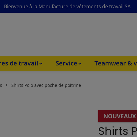
Bienvenue à la Manufacture de vêtements de travail SA
es de travail
Service
Teamwear & v
s
Shirts Polo avec poche de poitrine
NOUVEAUX
Shirts