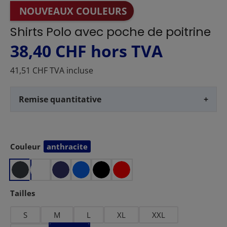
NOUVEAUX COULEURS
Shirts Polo avec poche de poitrine
38,40 CHF
hors TVA
41,51 CHF TVA incluse
Remise quantitative
+
Couleur
anthracite
Sélectionnez
Sélectionnez
Tailles
S
M
L
XL
XXL