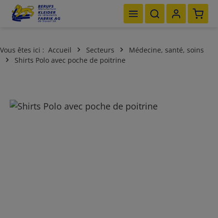
Le pan
Passer au contenu principal
Vous êtes ici :
Accueil
Secteurs
Médecine, santé, soins
Shirts Polo avec poche de poitrine
Ignorer la galerie d'images