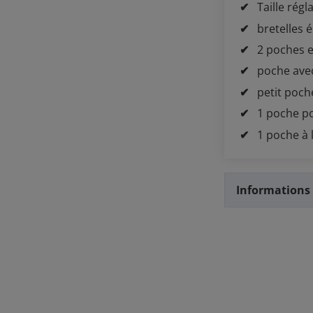
Taille régl
bretelles é
2 poches 
poche avec
petit poch
1 poche p
1 poche à l
Informations 