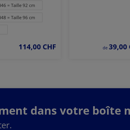
46 = Taille 92 cm
48 = Taille 96 cm
3
114,00 CHF
39,00
prix régulier :
prix régulier :
de
Commander
Commander
maintenant
maintenant
ement dans votre boîte m
er.