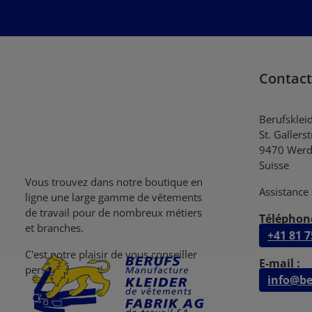
Contact
Berufsklei
St. Gallers
9470 Werd
Suisse
Vous trouvez dans notre boutique en
Assistance 
ligne une large gamme de vêtements
de travail pour de nombreux métiers
Téléphone
et branches.
+41 81 7
C'est notre plaisir de vous conseiller
E-mail :
personellement!
info@be