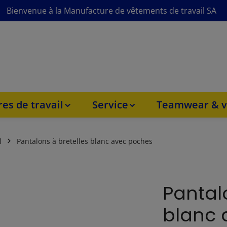
Bienvenue à la Manufacture de vêtements de travail SA
es de travail
Service
Teamwear & v
l
Pantalons à bretelles blanc avec poches
Pantal
blanc 