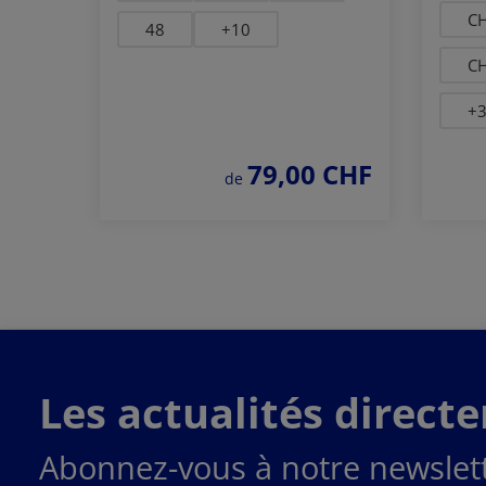
CH
48
+
10
CH
+
79,00 CHF
prix régulier :
de
Commander
maintenant
Les actualités direct
Abonnez-vous à notre newslett