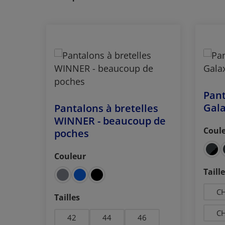
Ignorer la galerie de produits
Pant
Gal
Pantalons à bretelles
WINNER - beaucoup de
Coul
poches
Séle
Couleur
Sélectionnez
Séle
Taill
CH
Sélectionnez
Tailles
CH
42
44
46