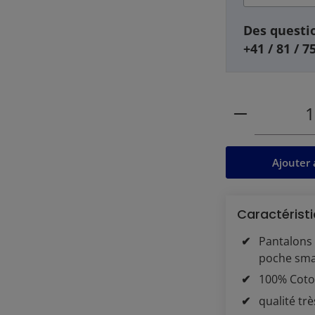
Des questio
+41 / 81 / 7
Quantité de
Ajouter 
Caractéristi
Pantalons 
poche sm
100% Coto
qualité tr