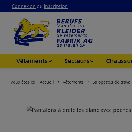
Connexion
ou
Inscription
asser au contenu principal
Passer à la navigation principale
Vêtements
Secteurs
Chaussur
Vous êtes ici :
Accueil
Vêtements
Salopettes de travai
Ignorer la galerie d'images