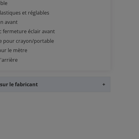
able
lastiques et réglables
en avant
 fermeture éclair avant
e pour crayon/portable
our le mètre
'arrière
sur le fabricant
+