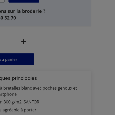
ns sur la broderie ?
50 32 70
 produit : Entrez la quantité souhaitée 
au panier
ques principales
à bretelles blanc avec poches genoux et
artphone
n 300 g/m2, SANFOR
ès agréable à porter