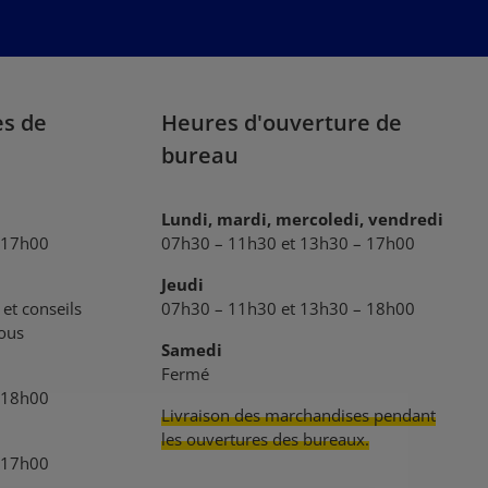
En sélectionnant Continuer, vous confirmez
que vous avez lu nos
informations sur la protection des données
et que vous avez accepté nos
conditions générales
.
es de
Heures d'ouverture de
bureau
Lundi, mardi, mercoledi, vendredi
 17h00
07h30 – 11h30 et 13h30 – 17h00
Jeudi
et conseils
07h30 – 11h30 et 13h30 – 18h00
vous
Samedi
Fermé
 18h00
Livraison des marchandises pendant
les ouvertures des bureaux.
 17h00