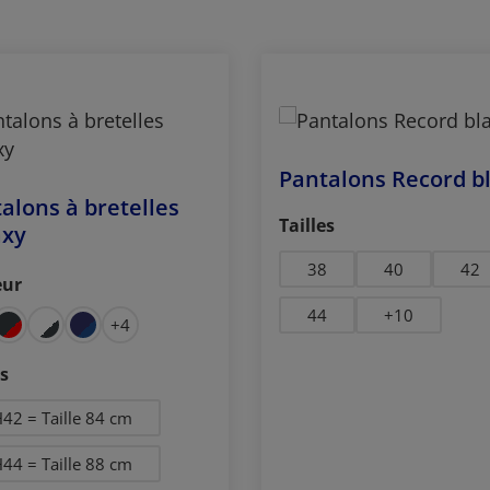
Pantalons Record b
alons à bretelles
Sélectionnez
Tailles
axy
38
40
42
eur
ctionnez
44
+
10
+
4
ctionnez
es
42 = Taille 84 cm
44 = Taille 88 cm