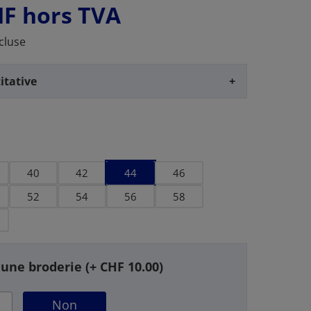
HF
hors TVA
cluse
itative
+
40
42
44
46
52
54
56
58
 une broderie (+ CHF 10.00)
Non