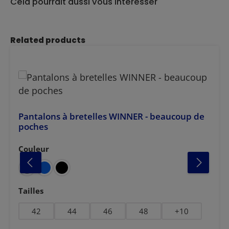
Cela pourrait aussi vous intéresser
Ignorer la galerie de produits
Related products
Pantalons à bretelles WINNER - beaucoup de
poches
Couleur
Sélectionnez
Sélectionnez
Tailles
42
44
46
48
+
10