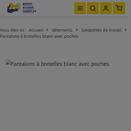
Le pan
Passer au contenu principal
Vous êtes ici :
Accueil
Vêtements
Salopettes de travail
Pantalons à bretelles blanc avec poches
Ignorer la galerie d'images