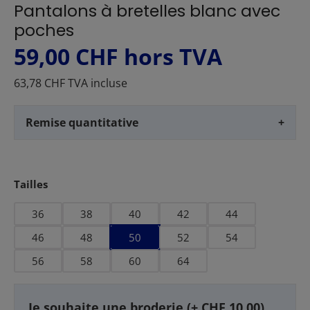
Pantalons à bretelles blanc avec
poches
59,00 CHF
hors TVA
63,78 CHF TVA incluse
Remise quantitative
+
Sélectionnez
Tailles
36
38
40
42
44
46
48
50
52
54
56
58
60
64
Je souhaite une broderie (+ CHF 10.00)