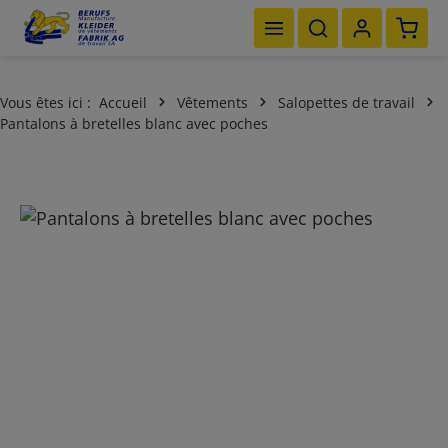
Le pan
Passer au contenu principal
Vous êtes ici :
Accueil
Vêtements
Salopettes de travail
Pantalons à bretelles blanc avec poches
Ignorer la galerie d'images