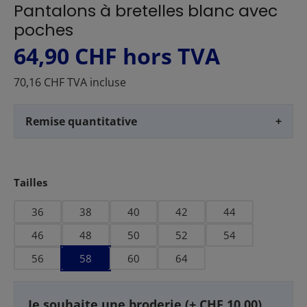
Pantalons à bretelles blanc avec
poches
64,90 CHF
hors TVA
70,16 CHF TVA incluse
Remise quantitative
+
Sélectionnez
Tailles
36
38
40
42
44
46
48
50
52
54
56
58
60
64
Je souhaite une broderie (+ CHF 10.00)