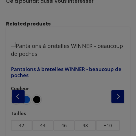
Cela pourrait aussi vous intéresser
Ignorer la galerie de produits
Related products
Pantalons à bretelles WINNER - beaucoup de
poches
Couleur
Sélectionnez
Sélectionnez
Tailles
42
44
46
48
+
10