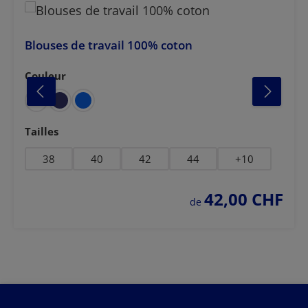
Blouses de travail 100% coton
Couleur
Sélectionnez
foncé
gris clair
bleu foncé
noir
vert f
Sélectionnez
Tailles
38
40
42
44
+
10
42,00 CHF
prix régulier :
de