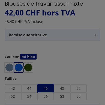
Blouses de travail tissu mixte
42,00 CHF
hors TVA
45,40 CHF TVA incluse
Remise quantitative
+
Couleur
mi bleu
Sélectionnez
Sélectionnez
Tailles
42
44
46
48
50
52
54
56
58
60