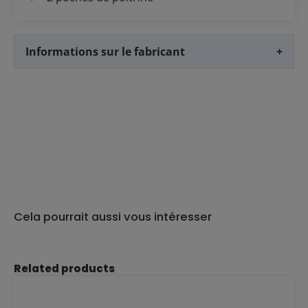
Informations sur le fabricant
+
Cela pourrait aussi vous intéresser
Ignorer la galerie de produits
Related products