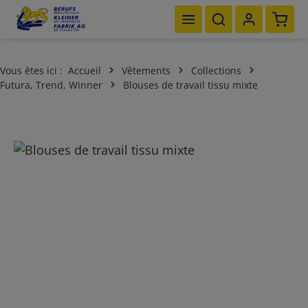
Le pan
Passer au contenu principal
Vous êtes ici :
Accueil
Vêtements
Collections
Futura, Trend, Winner
Blouses de travail tissu mixte
Ignorer la galerie d'images