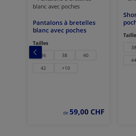
Shor
poc
Pantalons à bretelles
blanc avec poches
Séle
Taill
Sélectionnez
Tailles
3
blanc
bleu foncé
mi bleu
36
38
40
4
42
+
10
59,00 CHF
prix régulier :
de