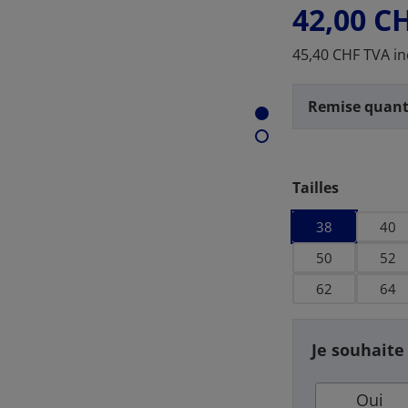
42,00 C
45,40 CHF TVA in
Remise quant
Sélectionnez
Tailles
38
40
50
52
62
64
Je souhaite
Oui