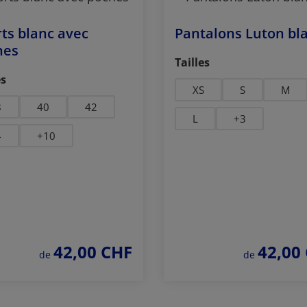
ts blanc avec
Pantalons Luton bl
hes
Sélectionnez
Tailles
ctionnez
es
XS
S
M
8
40
42
L
+
3
4
+
10
42,00 CHF
42,00
prix régulier :
prix régulier :
de
de