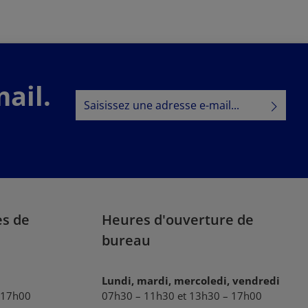
Commander
maintenant
ail.
Adresse e-mail*
Politique de confidentialité
En sélectionnant Continuer, vous confirmez
que vous avez lu nos
informations sur la protection des données
et que vous avez accepté nos
conditions générales
.
es de
Heures d'ouverture de
bureau
Lundi, mardi, mercoledi, vendredi
 17h00
07h30 – 11h30 et 13h30 – 17h00