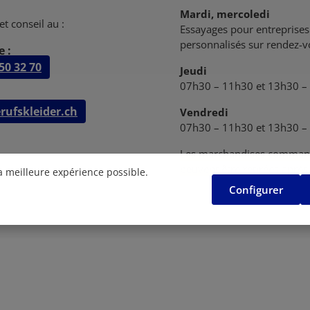
Mardi, mercoledi
et conseil au :
Essayages pour entreprises 
personnalisés sur rendez-
 :
50 32 70
Jeudi
07h30 – 11h30 et 13h30 –
rufskleider.ch
Vendredi
07h30 – 11h30 et 13h30 –
Les marchandises comman
peuvent être retirées après
la meilleure expérience possible.
Configurer