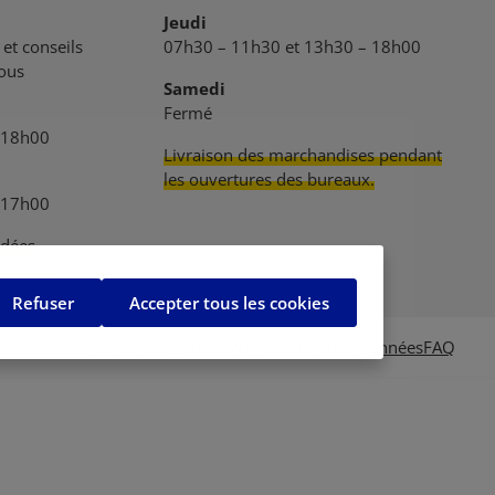
Jeudi
et conseils
07h30 – 11h30 et 13h30 – 18h00
vous
Samedi
Fermé
 18h00
Livraison des marchandises pendant
les ouvertures des bureaux.
 17h00
dées
 accord.
Refuser
Accepter tous les cookies
Mentions légales
CGV
Protection des données
FAQ