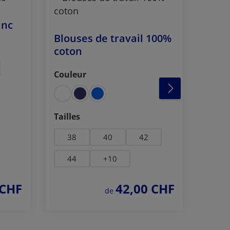
anc
Pant
Blouses de travail 100%
Sélec
Taill
coton
38
Couleur
Sélectionnez
44
Sélectionnez
Tailles
38
40
42
44
+
10
 CHF
42,00 CHF
prix régulier :
de