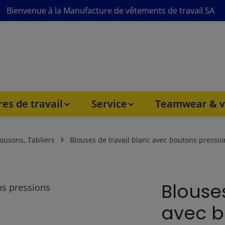
Bienvenue à la Manufacture de vêtements de travail SA
es de travail
Service
Teamwear & v
lousons, Tabliers
Blouses de travail blanc avec boutons pressio
Blouses
avec b