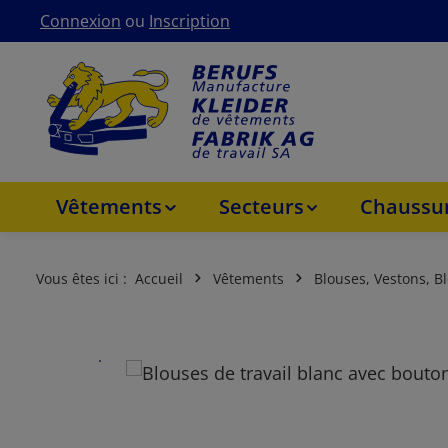
Connexion
ou
Inscription
asser au contenu principal
Passer à la navigation principale
Vêtements
Secteurs
Chaussur
Vous êtes ici :
Accueil
Vêtements
Blouses, Vestons, B
Ignorer la galerie d'images