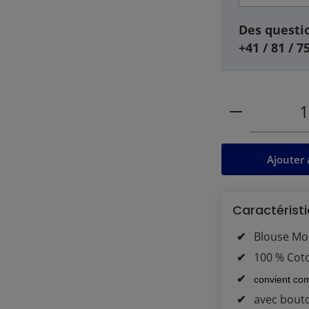
Des questio
+41 / 81 / 7
Quantité de
Ajouter 
Caractéristi
Blouse Mo
100 % Cot
convient com
avec bout