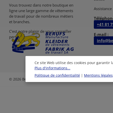
Vous trouvez dans notre boutique en
Assistance 
ligne une large gamme de vêtements
de travail pour de nombreux métiers
Téléphone
et branches.
+41 81 7
C'est notre plaisir de vous conseiller
E-mail :
personellement!
info@be
Ce site Web utilise des cookies pour garantir 
Plus d'informations...
Politique de confidentialité
|
Mentions légales
© 2026 Berufskleiderfabrik AG