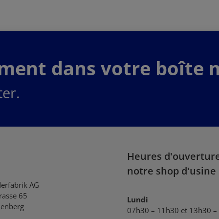
Commander
Commander
maintenant
maintenant
ement dans votre boîte m
er.
Heures d'ouvertur
notre shop d'usine
derfabrik AG
trasse 65
Lundi
enberg
07h30 – 11h30 et 13h30 –