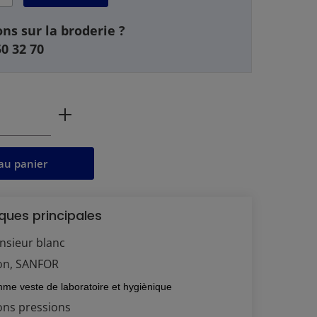
ns sur la broderie ?
50 32 70
 produit : Entrez la quantité souhaitée 
au panier
ques principales
nsieur blanc
on, SANFOR
me veste de laboratoire et hygiènique
ons pressions