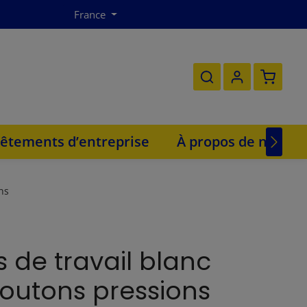
France
Le panie
êtements d’entreprise
À propos de nous
ns
 de travail blanc
outons pressions