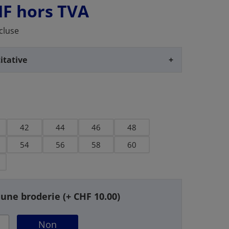
HF
hors TVA
cluse
itative
+
42
44
46
48
54
56
58
60
 une broderie (+ CHF 10.00)
Non