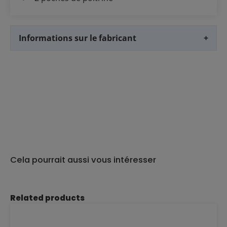
Informations sur le fabricant
+
Cela pourrait aussi vous intéresser
Ignorer la galerie de produits
Related products