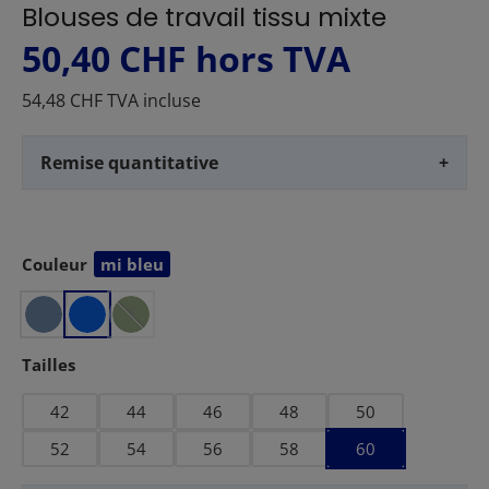
Blouses de travail tissu mixte
50,40 CHF
hors TVA
54,48 CHF TVA incluse
Remise quantitative
+
v
e
r
Couleur
mi bleu
Sélectionnez
t
f
o
Sélectionnez
Tailles
n
c
42
44
46
48
50
é
52
54
56
58
60