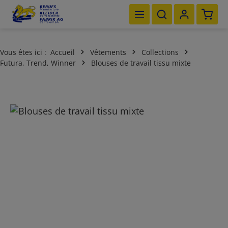
Le pan
Passer au contenu principal
Vous êtes ici :
Accueil
Vêtements
Collections
Futura, Trend, Winner
Blouses de travail tissu mixte
Ignorer la galerie d'images