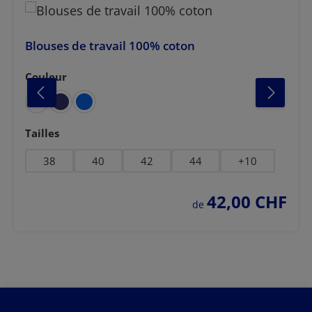
Blouses de travail 100% coton
Couleur
Sélectionnez
foncé
gris clair
bleu foncé
noir
vert f
Sélectionnez
Tailles
38
40
42
44
+
10
42,00 CHF
prix régulier :
de