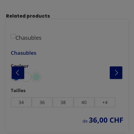
Ignorer la galerie de produits
Related products
Chasubles
Couleur
Sélectionnez
Sélectionnez
Tailles
34
36
38
40
+
4
36,00 CHF
prix régulier :
de