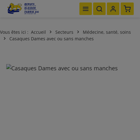
Le pan
Passer au contenu principal
Vous êtes ici :
Accueil
Secteurs
Médecine, santé, soins
Casaques Dames avec ou sans manches
Ignorer la galerie d'images