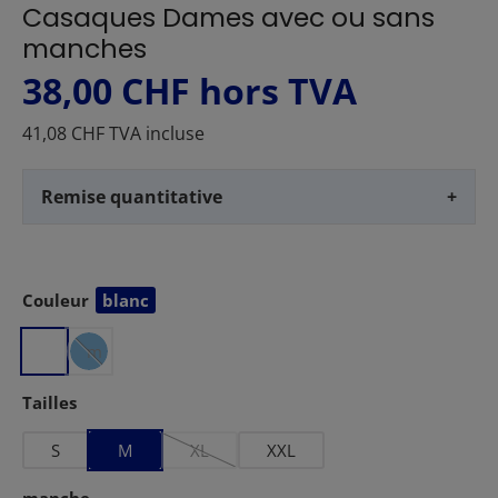
Casaques Dames avec ou sans
manches
38,00 CHF
hors TVA
41,08 CHF TVA incluse
Remise quantitative
+
l
i
g
h
Couleur
blanc
Sélectionnez
t
m
i
Sélectionnez
Tailles
b
l
S
M
XL
XXL
(Cette option n'est pas disponible pour le m
e
Sélectionnez
u
manche