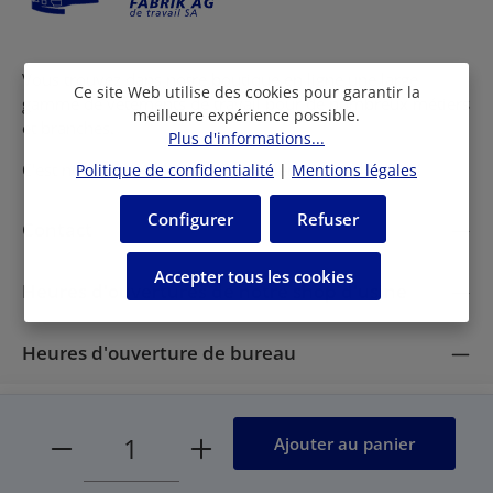
Vous trouvez dans notre boutique en ligne une large
Ce site Web utilise des cookies pour garantir la
gamme de vêtements de travail pour de nombreux métiers
meilleure expérience possible.
et branches.
Plus d'informations...
C'est notre plaisir de vous conseiller personellement!
Politique de confidentialité
|
Mentions légales
Configurer
Refuser
Contact
Accepter tous les cookies
Heures d'ouvertures de notre shop d'usine
Heures d'ouverture de bureau
Mentions légales
CGV
Protection des données
FAQ
Quantité de produit : Entrez la quantité souhaité
Ajouter au panier
© 2026 Berufskleiderfabrik AG