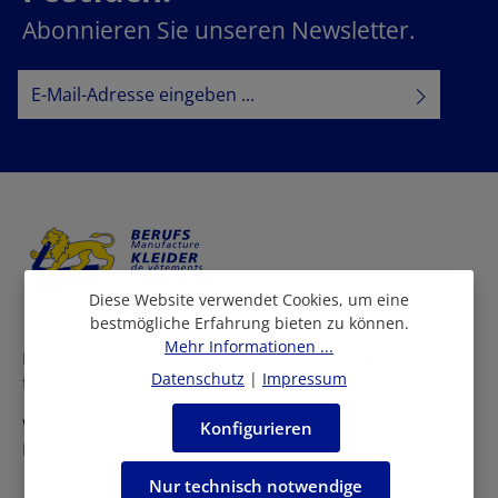
Abonnieren Sie unseren Newsletter.
E-Mail-Adresse*
Datenschutz
Datenschutzbestimmungen
Ich habe die
zur Kenntnis
AGB
genommen und die
gelesen und bin mit ihnen
einverstanden.
Diese Website verwendet Cookies, um eine
bestmögliche Erfahrung bieten zu können.
Mehr Informationen ...
Bei uns finden Sie eine grosse Auswahl an Arbeitskleidern
Datenschutz
|
Impressum
für viele Berufe und Branchen.
Wir beraten Sie persönlich in allen Fragen rund um die
Konfigurieren
Einkleidung Ihrer Mitarbeiter.
Nur technisch notwendige