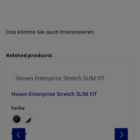
Das könnte Sie auch interessieren
Produktgalerie überspringen
Related products
Hosen Enterprise Stretch SLIM FIT
Farbe
auswählen
anthrazit
dunkelblau
schwa
auswählen
Grösse