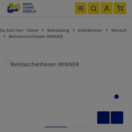
Waren
Zum Hauptinhalt springen
Du bist hier:
Home
Bekleidung
Kollektionen
Renault
Beintaschenhosen WINNER
Bildergalerie überspringen