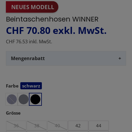
NEUES MODELL
Beintaschenhosen WINNER
CHF 70.80
exkl. MwSt.
CHF 76.53 inkl. MwSt.
Mengenrabatt
+
d
u
n
Farbe
schwarz
auswählen
k
e
l
b
auswählen
Grösse
l
36
38
40
42
44
a
(Diese Option ist zurzeit nicht verfügbar.)
(Diese Option ist zurzeit nicht verfügbar.)
(Diese Option ist zurzeit nicht verfügbar.)