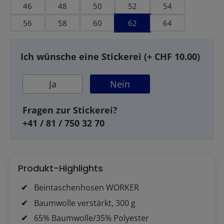
u
46
48
50
52
54
56
58
60
62
64
Ich wünsche eine Stickerei (+ CHF 10.00)
Ja
Nein
Fragen zur Stickerei?
+41 / 81 / 750 32 70
Produkt-Highlights
Beintaschenhosen WORKER
Baumwolle verstärkt, 300 g
65% Baumwolle/35% Polyester